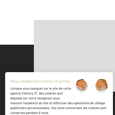
Parlons de vous, parlons biens
500 m
©
Mappy
Votre agence est notée