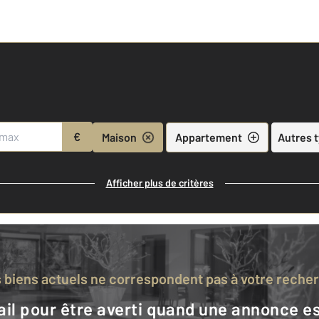
€
Maison
Appartement
Autres 
Afficher plus de critères
s biens actuels ne correspondent pas à votre reche