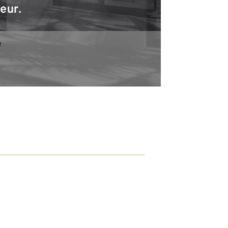
teur.
e