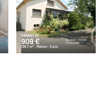
GANNAT 03
909 €
s
par mois charges
comprises
2
139,7 m
, Maison
, 5 pcs