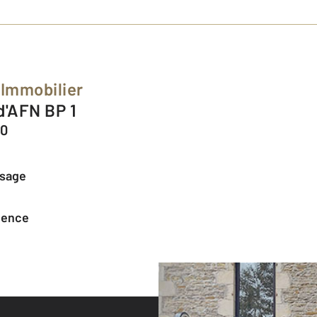
 Immobilier
d'AFN BP 1
00
ssage
agence