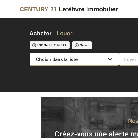
CENTURY 21
Lefèbvre Immobilier
Acheter
Louer
ESPINASSE VOZELLE
Maison
Choisir dans la liste
No
Créez-vous une alerte mail pour être averti quand une annonce est en ligne et consultez la