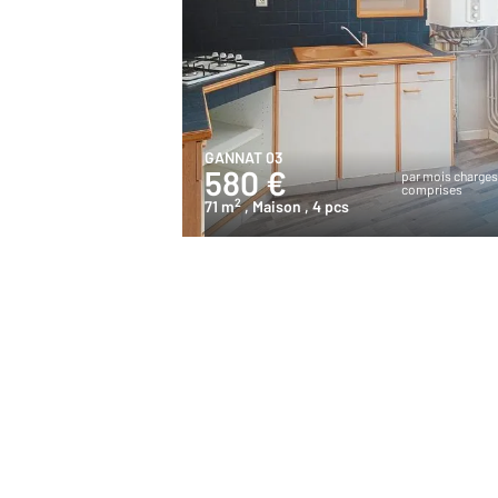
GANNAT 03
580 €
par mois charge
comprises
2
71 m
, Maison
, 4 pcs