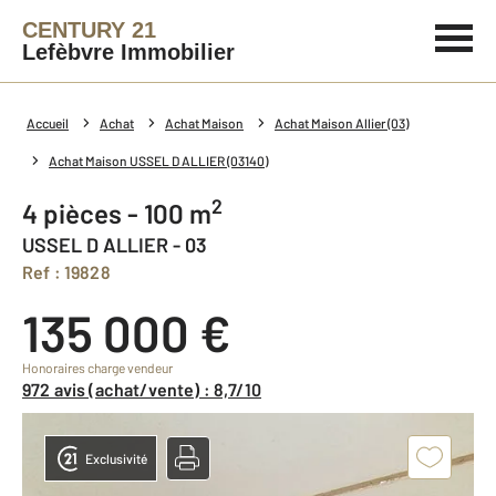
CENTURY 21
Lefèbvre Immobilier
Accueil
Achat
Achat Maison
Achat Maison Allier (03)
Achat Maison USSEL D ALLIER (03140)
2
4 pièces - 100 m
USSEL D ALLIER - 03
Ref : 19828
135 000 €
Honoraires charge vendeur
972 avis (achat/vente) : 8,7/10
Exclusivité