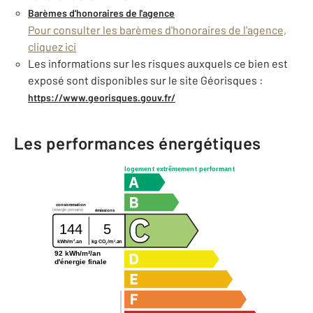
Barèmes d'honoraires de l'agence
Pour consulter les barèmes d'honoraires de l'agence,
cliquez ici
Les informations sur les risques auxquels ce bien est
exposé sont disponibles sur le site Géorisques :
https://www.georisques.gouv.fr/
Les performances énergétiques
logement extrêmement performant
consommation
(énergie primaire)
émissions
144
5
2
2
kg CO
/m
.an
kWh/m
.an
2
92 kWh/m²/an
d'énergie finale