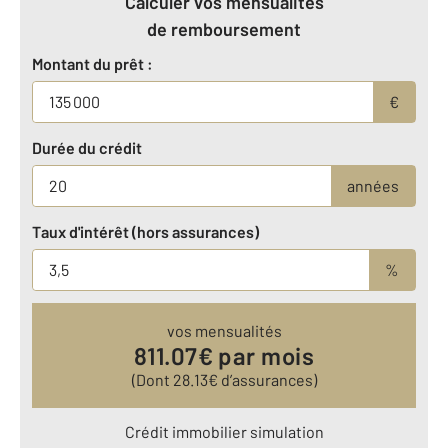
Calculer vos mensualités
de remboursement
Montant du prêt :
€
Durée du crédit
années
Taux d'intérêt (hors assurances)
%
vos mensualités
811.07
€ par mois
(Dont
28.13
€ d’assurances)
Crédit immobilier simulation