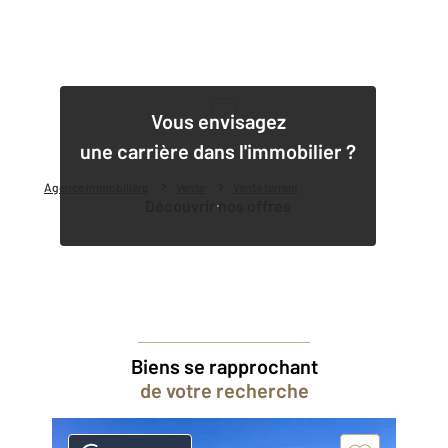
1
Vous envisagez
une carrière dans l'immobilier ?
Agence immobilière
Vente
Vente terrain
Découvrir nos offres
Biens se rapprochant
de votre recherche