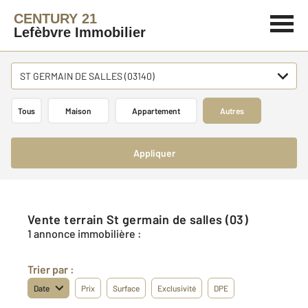
CENTURY 21
Lefèbvre Immobilier
ST GERMAIN DE SALLES (03140)
Tous
Maison
Appartement
Autres
Appliquer
Vente terrain St germain de salles (03)
1 annonce immobilière :
Trier par :
Date
Prix
Surface
Exclusivité
DPE