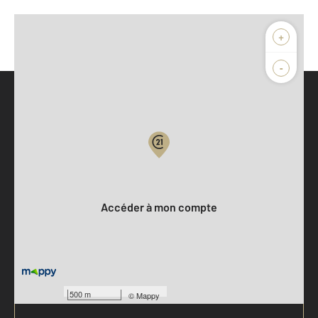
+
-
Parlons de vous, parlons biens
Votre compte :
Accéder à mon compte
500 m
©
Mappy