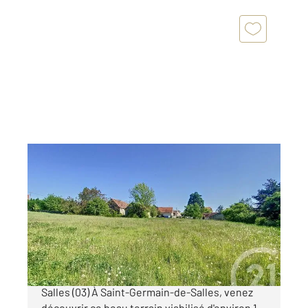
ST GERMAIN DE SALLES 03
2
1439 m
Ref : 19944
Terrain à vendre
39 500 €
À vendre Terrain viabilisé à Saint-Germain-de-
Salles (03) À Saint-Germain-de-Salles, venez
découvrir ce beau terrain viabilisé d'environ 1