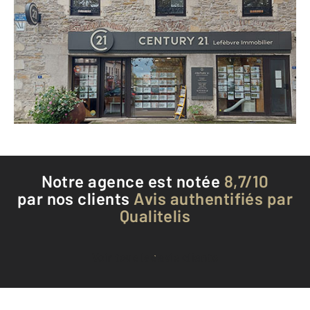
6 Place des Anciens d'AFN BP 1
GANNAT - 03800
Envoyer un message
Téléphoner à l'agence
Notre agence est notée
8,7/10
par nos clients
Avis authentifiés par
Qualitelis
Voir tous les avis clients