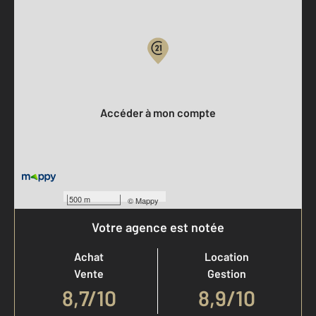
Parlons de vous, parlons biens
Votre compte :
Accéder à mon compte
500 m
©
Mappy
Votre agence est notée
Achat
Location
Vente
Gestion
8,7
/
10
8,9/10