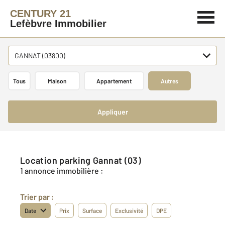
CENTURY 21
Lefèbvre Immobilier
GANNAT (03800)
Tous
Maison
Appartement
Autres
Appliquer
Location parking Gannat (03)
1 annonce immobilière :
Trier par :
Date
Prix
Surface
Exclusivité
DPE