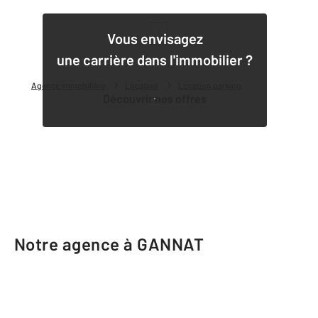
1
Vous envisagez
une carrière dans l'immobilier ?
Agence immobilière
Location
Location parking
Découvrir nos offres
Notre agence à GANNAT