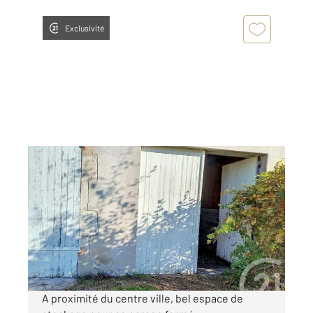
Exclusivité
GANNAT 03
2
30 m
Ref : 20286
Parking à louer
76,50 €
par mois charges comprises
A proximité du centre ville, bel espace de