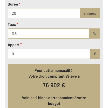
Durée
*
années
Taux
*
%
Apport
*
€
Pour cette mensualité,
Votre droit d'emprunt s'élève à
76 902
€
Voir les 4 biens correspondant à votre
budget