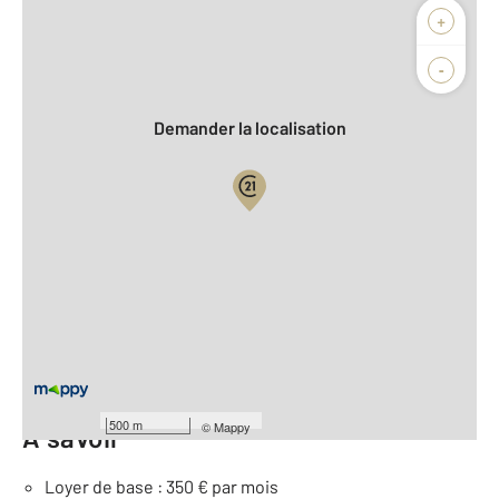
Afficher sur la carte :
+
Agence
-
Demander la localisation
Vue globale
2
Surface totale : 53 m
2
Surface habitable : 53,2 m
Type d'appartement : Local
Étage : Rez-de-chaussée
Nombre de pièces : 1
[Voir le détail]
500 m
©
Mappy
À savoir
Loyer de base : 350 € par mois