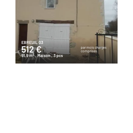
EBREUIL 03
512 €
par mois charges
comprises
2
91,9 m
, Maison
, 3 pcs