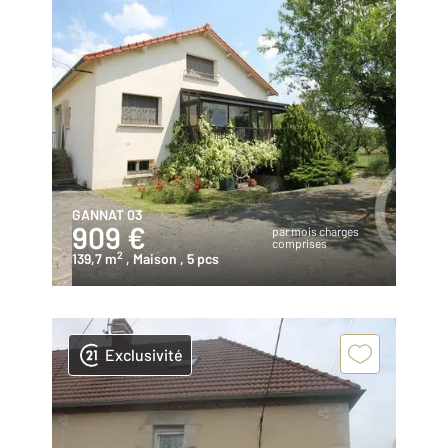
GANNAT 03
909 €
par mois charges
comprises
2
139,7 m
, Maison
, 5 pcs
Exclusivité