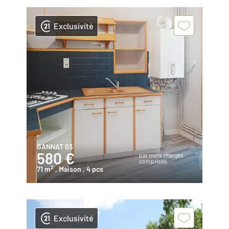
Exclusivité
GANNAT 03
580 €
par mois charges
comprises
2
71 m
, Maison
, 4 pcs
Exclusivité